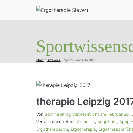
Ergo
Geriatrie,
Sportwissensc
Start
Aktuelles
Sportwissenschaftler
therapie Leipzig 201
Von
admin
Beitrag veröffentlicht am
Februar 28, 
Verschlagwortet mit
Aktuelles
,
Angebote
,
Apopl
Ergotherapeutin
,
Ergotherapie
,
Ergotherapie für 