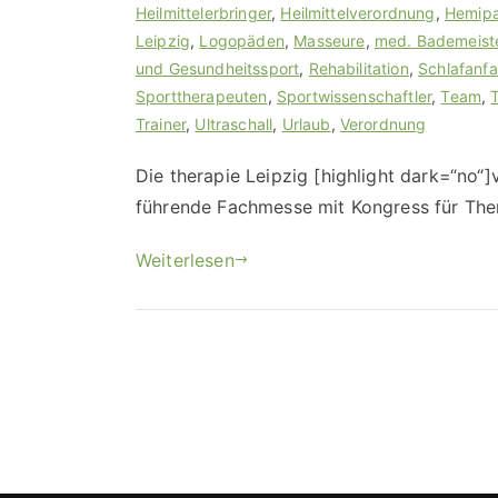
Heilmittelerbringer
,
Heilmittelverordnung
,
Hemipa
Leipzig
,
Logopäden
,
Masseure
,
med. Bademeist
und Gesundheitssport
,
Rehabilitation
,
Schlafanfal
Sporttherapeuten
,
Sportwissenschaftler
,
Team
,
Trainer
,
Ultraschall
,
Urlaub
,
Verordnung
Die therapie Leipzig [highlight dark=“no“]
führende Fachmesse mit Kongress für Ther
Weiterlesen