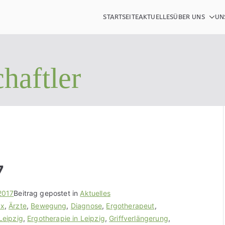
STARTSEITE
AKTUELLES
ÜBER UNS
UN
therapie Sievert
 Neurologie, Handtherapie, Orthopädie, Pädiatrie und vieles
haftler
7
2017
Beitrag gepostet in
Aktuelles
ex
,
Ärzte
,
Bewegung
,
Diagnose
,
Ergotherapeut
,
Leipzig
,
Ergotherapie in Leipzig
,
Griffverlängerung
,