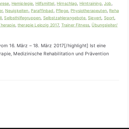
rese
,
Hemiplegie
,
Hilfsmittel
,
Hirnschlag
,
Hirntraining
,
Job
,
er
,
Neuigkeiten
,
Paraffinbad
,
Pflege
,
Physiotherapeuten
,
Reha
l
,
Selbsthilfegruppen
,
Selbstzahlerangebote
,
Sievert
,
Sport
,
Therapie
,
therapie Leipzig 2017
,
Trainer Fitness
,
Übungsleiter/
vom 16. März – 18. März 2017[/highlight] Ist eine
apie, Medizinische Rehabilitation und Prävention