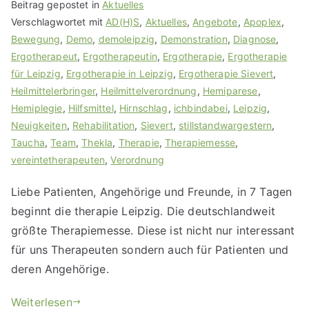
Beitrag gepostet in
Aktuelles
Verschlagwortet mit
AD(H)S
,
Aktuelles
,
Angebote
,
Apoplex
,
Bewegung
,
Demo
,
demoleipzig
,
Demonstration
,
Diagnose
,
Ergotherapeut
,
Ergotherapeutin
,
Ergotherapie
,
Ergotherapie
für Leipzig
,
Ergotherapie in Leipzig
,
Ergotherapie Sievert
,
Heilmittelerbringer
,
Heilmittelverordnung
,
Hemiparese
,
Hemiplegie
,
Hilfsmittel
,
Hirnschlag
,
ichbindabei
,
Leipzig
,
Neuigkeiten
,
Rehabilitation
,
Sievert
,
stillstandwargestern
,
Taucha
,
Team
,
Thekla
,
Therapie
,
Therapiemesse
,
vereintetherapeuten
,
Verordnung
Liebe Patienten, Angehörige und Freunde, in 7 Tagen
beginnt die therapie Leipzig. Die deutschlandweit
größte Therapiemesse. Diese ist nicht nur interessant
für uns Therapeuten sondern auch für Patienten und
deren Angehörige.
Weiterlesen