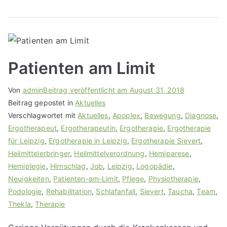
Patienten am Limit
Von
admin
Beitrag veröffentlicht am
August 31, 2018
Beitrag gepostet in
Aktuelles
Verschlagwortet mit
Aktuelles
,
Apoplex
,
Bewegung
,
Diagnose
,
Ergotherapeut
,
Ergotherapeutin
,
Ergotherapie
,
Ergotherapie
für Leipzig
,
Ergotherapie in Leipzig
,
Ergotherapie Sievert
,
Heilmittelerbringer
,
Heilmittelverordnung
,
Hemiparese
,
Hemiplegie
,
Hirnschlag
,
Job
,
Leipzig
,
Logopädie
,
Neuigkeiten
,
Patienten-am-Limit
,
Pflege
,
Physiotherapie
,
Podologie
,
Rehabilitation
,
Schlafanfall
,
Sievert
,
Taucha
,
Team
,
Thekla
,
Therapie