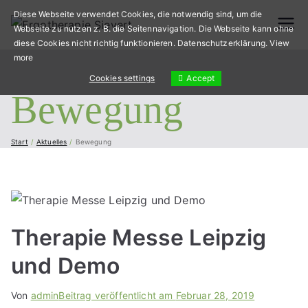
Diese Webseite verwendet Cookies, die notwendig sind, um die
Webseite zu nutzen z. B. die Seitennavigation. Die Webseite kann ohne
Ergother
Geriatrie, Neurologie,
diese Cookies nicht richtig funktionieren.
Datenschutzerklärung
.
View
Handtherapie,
more
apie
Orthopädie, Pädiatrie
Accept
Cookies settings
und vieles mehr...
Bewegung
Sievert
Start
Aktuelles
Bewegung
Therapie Messe Leipzig
und Demo
Von
admin
Beitrag veröffentlicht am
Februar 28, 2019