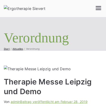
Ergother
Geriatrie, Neurologie,
Handtherapie,
apie
Orthopädie, Pädiatrie
und vieles mehr...
Verordnung
Sievert
Start
Aktuelles
Verordnung
Therapie Messe Leipzig
und Demo
Von
admin
Beitrag veröffentlicht am
Februar 28, 2019