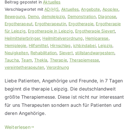
Beitrag gepostet in
Aktuelles
Verschlagwortet mit
AD(H)S
,
Aktuelles
,
Angebote
,
Apoplex
,
Bewegung
,
Demo
,
demoleipzig
,
Demonstration
,
Diagnose
,
Ergotherapeut
,
Ergotherapeutin
,
Ergotherapie
,
Ergotherapie
für Leipzig
,
Ergotherapie in Leipzig
,
Ergotherapie Sievert
,
Heilmittelerbringer
,
Heilmittelverordnung
,
Hemiparese
,
Hemiplegie
,
Hilfsmittel
,
Hirnschlag
,
ichbindabei
,
Leipzig
,
Neuigkeiten
,
Rehabilitation
,
Sievert
,
stillstandwargestern
,
Taucha
,
Team
,
Thekla
,
Therapie
,
Therapiemesse
,
vereintetherapeuten
,
Verordnung
Liebe Patienten, Angehörige und Freunde, in 7 Tagen
beginnt die therapie Leipzig. Die deutschlandweit
größte Therapiemesse. Diese ist nicht nur interessant
für uns Therapeuten sondern auch für Patienten und
deren Angehörige.
Weiterlesen