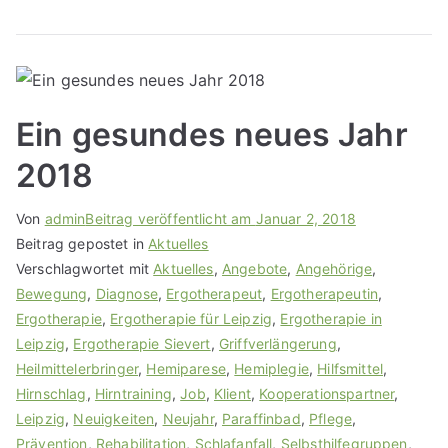
Ein gesundes neues Jahr
2018
Von
admin
Beitrag veröffentlicht am
Januar 2, 2018
Beitrag gepostet in
Aktuelles
Verschlagwortet mit
Aktuelles
,
Angebote
,
Angehörige
,
Bewegung
,
Diagnose
,
Ergotherapeut
,
Ergotherapeutin
,
Ergotherapie
,
Ergotherapie für Leipzig
,
Ergotherapie in
Leipzig
,
Ergotherapie Sievert
,
Griffverlängerung
,
Heilmittelerbringer
,
Hemiparese
,
Hemiplegie
,
Hilfsmittel
,
Hirnschlag
,
Hirntraining
,
Job
,
Klient
,
Kooperationspartner
,
Leipzig
,
Neuigkeiten
,
Neujahr
,
Paraffinbad
,
Pflege
,
Prävention
,
Rehabilitation
,
Schlafanfall
,
Selbsthilfegruppen
,