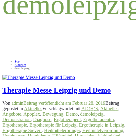
demoleipzi
Start
Aktuelles
demoleipzig
Therapie Messe Leipzig und Demo
Von
admin
Beitrag veröffentlicht am
Februar 28, 2019
Beitrag
gepostet in
Aktuelles
Verschlagwortet mit
AD(H)S
,
Aktuelles
,
Angebote
,
Apoplex
,
Bewegung
,
Demo
,
demoleipzig
,
Demonstration
,
Diagnose
,
Ergotherapeut
,
Ergotherapeutin
,
Ergotherapie
,
Ergotherapie für Leipzig
,
Ergotherapie in Leipzig
,
Ergotherapie Sievert
,
Heilmittelerbringer
,
Heilmittelverordnung
,
Hemiparese
,
Hemiplegie
,
Hilfsmittel
,
Hirnschlag
,
ichbindabei
,