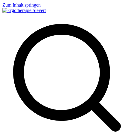
Zum Inhalt springen
Ergotherapie Sievert
Geriatrie, Neurologie, Handtherapie, Orthopädie, Pädiatrie und vieles
mehr...