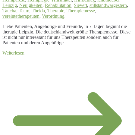
Leipzig
,
Neuigkeiten
,
Rehabilitation
,
Sievert
,
stillstandwargestern
,
Taucha
,
Team
,
Thekla
,
Therapie
,
Therapiemesse
,
vereintetherapeuten
,
Verordnung
Liebe Patienten, Angehörige und Freunde, in 7 Tagen beginnt die
therapie Leipzig. Die deutschlandweit größte Therapiemesse. Diese
ist nicht nur interessant für uns Therapeuten sondern auch für
Patienten und deren Angehörige.
Weiterlesen