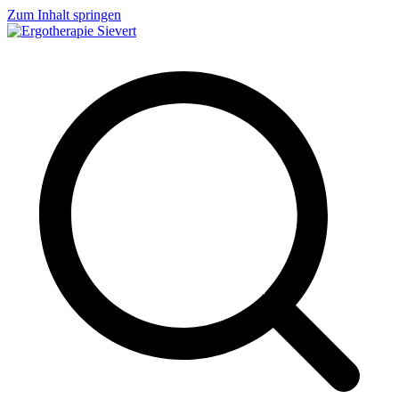
Zum Inhalt springen
Ergotherapie Sievert
Geriatrie, Neurologie, Handtherapie, Orthopädie, Pädiatrie und vieles
mehr...