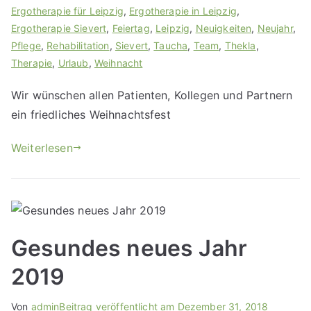
Ergotherapie für Leipzig
,
Ergotherapie in Leipzig
,
Ergotherapie Sievert
,
Feiertag
,
Leipzig
,
Neuigkeiten
,
Neujahr
,
Pflege
,
Rehabilitation
,
Sievert
,
Taucha
,
Team
,
Thekla
,
Therapie
,
Urlaub
,
Weihnacht
Wir wünschen allen Patienten, Kollegen und Partnern
ein friedliches Weihnachtsfest
Weiterlesen
Gesundes neues Jahr
2019
Von
admin
Beitrag veröffentlicht am
Dezember 31, 2018