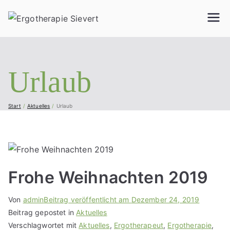
Ergother
Geriatrie, Neurologie,
Handtherapie,
apie
Orthopädie, Pädiatrie
und vieles mehr...
Urlaub
Sievert
Start
Aktuelles
Urlaub
Frohe Weihnachten 2019
Von
admin
Beitrag veröffentlicht am
Dezember 24, 2019
Beitrag gepostet in
Aktuelles
Verschlagwortet mit
Aktuelles
,
Ergotherapeut
,
Ergotherapie
,