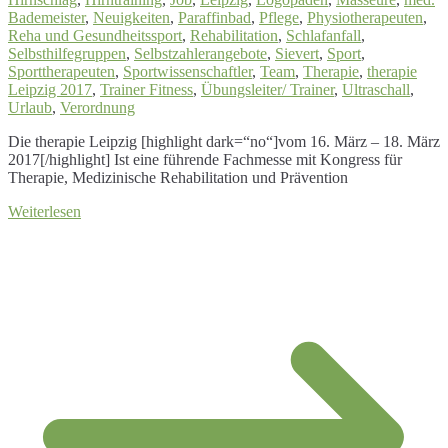
Bademeister
,
Neuigkeiten
,
Paraffinbad
,
Pflege
,
Physiotherapeuten
,
Reha und Gesundheitssport
,
Rehabilitation
,
Schlafanfall
,
Selbsthilfegruppen
,
Selbstzahlerangebote
,
Sievert
,
Sport
,
Sporttherapeuten
,
Sportwissenschaftler
,
Team
,
Therapie
,
therapie
Leipzig 2017
,
Trainer Fitness
,
Übungsleiter/ Trainer
,
Ultraschall
,
Urlaub
,
Verordnung
Die therapie Leipzig [highlight dark=“no“]vom 16. März – 18. März
2017[/highlight] Ist eine führende Fachmesse mit Kongress für
Therapie, Medizinische Rehabilitation und Prävention
Weiterlesen