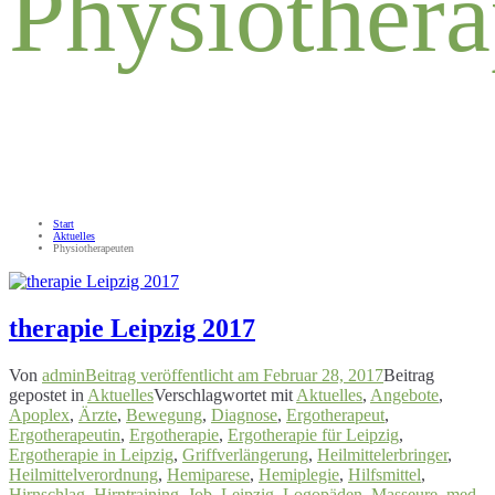
Physiother
Start
Aktuelles
Physiotherapeuten
therapie Leipzig 2017
Von
admin
Beitrag veröffentlicht am
Februar 28, 2017
Beitrag
gepostet in
Aktuelles
Verschlagwortet mit
Aktuelles
,
Angebote
,
Apoplex
,
Ärzte
,
Bewegung
,
Diagnose
,
Ergotherapeut
,
Ergotherapeutin
,
Ergotherapie
,
Ergotherapie für Leipzig
,
Ergotherapie in Leipzig
,
Griffverlängerung
,
Heilmittelerbringer
,
Heilmittelverordnung
,
Hemiparese
,
Hemiplegie
,
Hilfsmittel
,
Hirnschlag
,
Hirntraining
,
Job
,
Leipzig
,
Logopäden
,
Masseure
,
med.