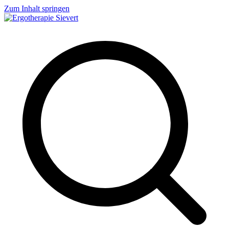
Zum Inhalt springen
Ergotherapie Sievert
Geriatrie, Neurologie, Handtherapie, Orthopädie, Pädiatrie und vieles
mehr...