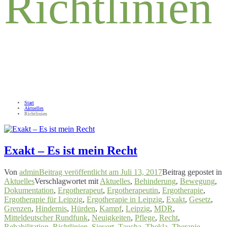
Richtlinien
Start
Aktuelles
Richtlinien
Exakt – Es ist mein Recht
Von
admin
Beitrag veröffentlicht am
Juli 13, 2017
Beitrag gepostet in
Aktuelles
Verschlagwortet mit
Aktuelles
,
Behinderung
,
Bewegung
,
Dokumentation
,
Ergotherapeut
,
Ergotherapeutin
,
Ergotherapie
,
Ergotherapie für Leipzig
,
Ergotherapie in Leipzig
,
Exakt
,
Gesetz
,
Grenzen
,
Hindernis
,
Hürden
,
Kampf
,
Leipzig
,
MDR
,
Mitteldeutscher Rundfunk
,
Neuigkeiten
,
Pflege
,
Recht
,
Rehabilitation
,
Richtlinien
,
Sievert
,
Taucha
,
Thekla
,
Therapie