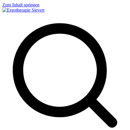
Zum Inhalt springen
Ergotherapie Sievert
Geriatrie, Neurologie, Handtherapie, Orthopädie, Pädiatrie und vieles
mehr...