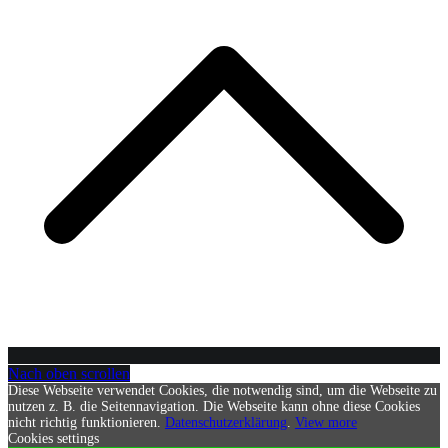
Nach oben scrollen
Diese Webseite verwendet Cookies, die notwendig sind, um die Webseite zu
nutzen z. B. die Seitennavigation. Die Webseite kann ohne diese Cookies
nicht richtig funktionieren.
Datenschutzerklärung
.
View more
Cookies settings