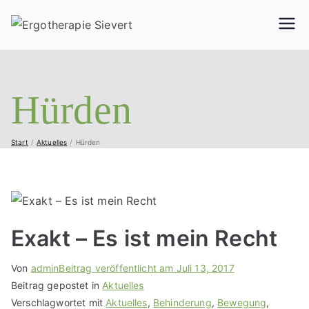
Ergother
Geriatrie, Neurologie,
Handtherapie,
apie
Orthopädie, Pädiatrie
und vieles mehr...
Hürden
Sievert
Start
Aktuelles
Hürden
Exakt – Es ist mein Recht
Von
admin
Beitrag veröffentlicht am
Juli 13, 2017
Beitrag gepostet in
Aktuelles
Verschlagwortet mit
Aktuelles
,
Behinderung
,
Bewegung
,