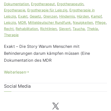
Dokumentation
,
Ergotherapeut
,
Ergotherapeutin
,
Ergotherapie
,
Ergotherapie für Leipzig
,
Ergotherapie in
Leipzig
,
Exakt
,
Gesetz
,
Grenzen
,
Hindernis
,
Hürden
,
Kampf
,
Leipzig
,
MDR
,
Mitteldeutscher Rundfunk
,
Neuigkeiten
,
Pflege
,
Recht
,
Rehabilitation
,
Richtlinien
,
Sievert
,
Taucha
,
Thekla
,
Therapie
Exakt – Die Story Warum Menschen mit
Behinderungen darum kämpfen müssen (Eine
Dokumentation des MDR
Weiterlesen
Social Media