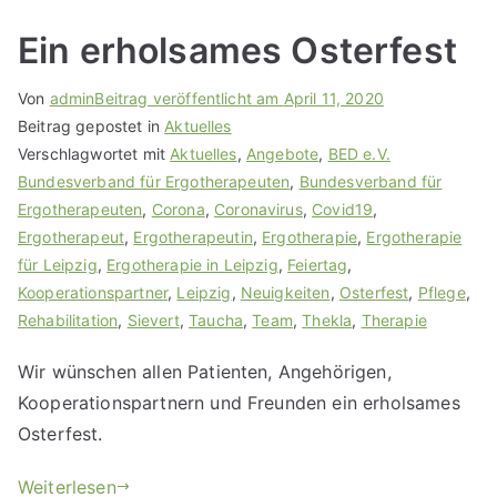
Ein erholsames Osterfest
Von
admin
Beitrag veröffentlicht am
April 11, 2020
Beitrag gepostet in
Aktuelles
Verschlagwortet mit
Aktuelles
,
Angebote
,
BED e.V.
Bundesverband für Ergotherapeuten
,
Bundesverband für
Ergotherapeuten
,
Corona
,
Coronavirus
,
Covid19
,
Ergotherapeut
,
Ergotherapeutin
,
Ergotherapie
,
Ergotherapie
für Leipzig
,
Ergotherapie in Leipzig
,
Feiertag
,
Kooperationspartner
,
Leipzig
,
Neuigkeiten
,
Osterfest
,
Pflege
,
Rehabilitation
,
Sievert
,
Taucha
,
Team
,
Thekla
,
Therapie
Wir wünschen allen Patienten, Angehörigen,
Kooperationspartnern und Freunden ein erholsames
Osterfest.
Weiterlesen