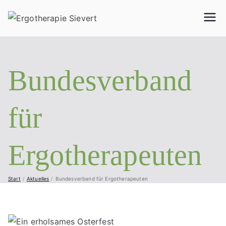
Ergother
Geriatrie, Neurologie,
Handtherapie,
apie
Orthopädie, Pädiatrie
und vieles mehr...
Bundesverband
Sievert
für
Ergotherapeuten
Start
Aktuelles
Bundesverband für Ergotherapeuten