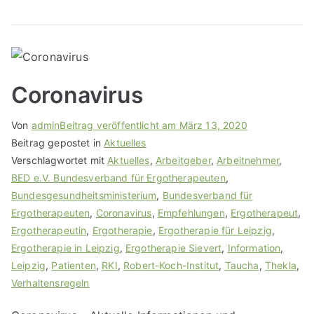
Coronavirus
Von
admin
Beitrag veröffentlicht am
März 13, 2020
Beitrag gepostet in
Aktuelles
Verschlagwortet mit
Aktuelles
,
Arbeitgeber
,
Arbeitnehmer
,
BED e.V. Bundesverband für Ergotherapeuten
,
Bundesgesundheitsministerium
,
Bundesverband für
Ergotherapeuten
,
Coronavirus
,
Empfehlungen
,
Ergotherapeut
,
Ergotherapeutin
,
Ergotherapie
,
Ergotherapie für Leipzig
,
Ergotherapie in Leipzig
,
Ergotherapie Sievert
,
Information
,
Leipzig
,
Patienten
,
RKI
,
Robert-Koch-Institut
,
Taucha
,
Thekla
,
Verhaltensregeln