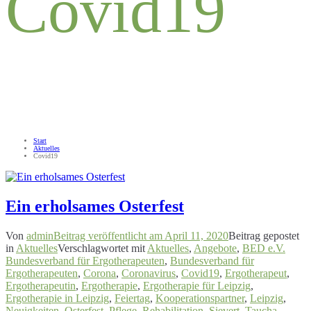
Covid19
Start
Aktuelles
Covid19
Ein erholsames Osterfest
Von
admin
Beitrag veröffentlicht am
April 11, 2020
Beitrag gepostet
in
Aktuelles
Verschlagwortet mit
Aktuelles
,
Angebote
,
BED e.V.
Bundesverband für Ergotherapeuten
,
Bundesverband für
Ergotherapeuten
,
Corona
,
Coronavirus
,
Covid19
,
Ergotherapeut
,
Ergotherapeutin
,
Ergotherapie
,
Ergotherapie für Leipzig
,
Ergotherapie in Leipzig
,
Feiertag
,
Kooperationspartner
,
Leipzig
,
Neuigkeiten
,
Osterfest
,
Pflege
,
Rehabilitation
,
Sievert
,
Taucha
,