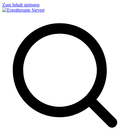
Zum Inhalt springen
Ergotherapie Sievert
Geriatrie, Neurologie, Handtherapie, Orthopädie, Pädiatrie und vieles
mehr...