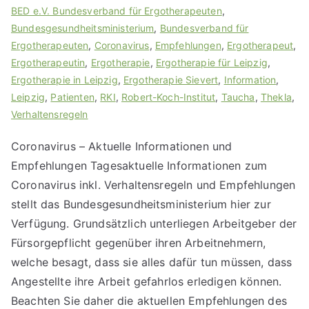
BED e.V. Bundesverband für Ergotherapeuten
,
Bundesgesundheitsministerium
,
Bundesverband für
Ergotherapeuten
,
Coronavirus
,
Empfehlungen
,
Ergotherapeut
,
Ergotherapeutin
,
Ergotherapie
,
Ergotherapie für Leipzig
,
Ergotherapie in Leipzig
,
Ergotherapie Sievert
,
Information
,
Leipzig
,
Patienten
,
RKI
,
Robert-Koch-Institut
,
Taucha
,
Thekla
,
Verhaltensregeln
Coronavirus – Aktuelle Informationen und
Empfehlungen Tagesaktuelle Informationen zum
Coronavirus inkl. Verhaltensregeln und Empfehlungen
stellt das Bundesgesundheitsministerium hier zur
Verfügung. Grundsätzlich unterliegen Arbeitgeber der
Fürsorgepflicht gegenüber ihren Arbeitnehmern,
welche besagt, dass sie alles dafür tun müssen, dass
Angestellte ihre Arbeit gefahrlos erledigen können.
Beachten Sie daher die aktuellen Empfehlungen des