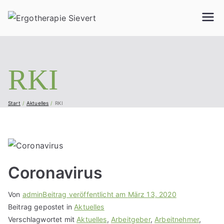
Ergother
Geriatrie, Neurologie,
Handtherapie,
apie
Orthopädie, Pädiatrie
und vieles mehr...
RKI
Sievert
Start
Aktuelles
RKI
Coronavirus
Von
admin
Beitrag veröffentlicht am
März 13, 2020
Beitrag gepostet in
Aktuelles
Verschlagwortet mit
Aktuelles
,
Arbeitgeber
,
Arbeitnehmer
,