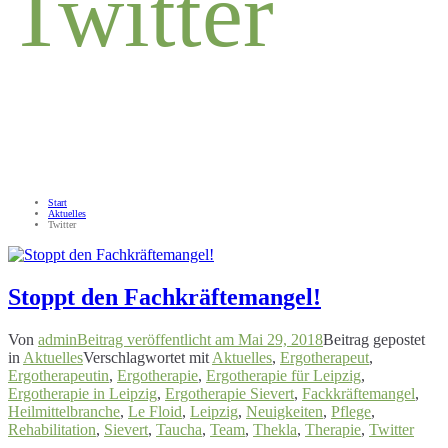
Twitter
Start
Aktuelles
Twitter
Stoppt den Fachkräftemangel!
Von
admin
Beitrag veröffentlicht am
Mai 29, 2018
Beitrag gepostet
in
Aktuelles
Verschlagwortet mit
Aktuelles
,
Ergotherapeut
,
Ergotherapeutin
,
Ergotherapie
,
Ergotherapie für Leipzig
,
Ergotherapie in Leipzig
,
Ergotherapie Sievert
,
Fackkräftemangel
,
Heilmittelbranche
,
Le Floid
,
Leipzig
,
Neuigkeiten
,
Pflege
,
Rehabilitation
,
Sievert
,
Taucha
,
Team
,
Thekla
,
Therapie
,
Twitter