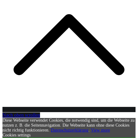
Nach oben scrollen
Diese Webseite verwendet Cookies, die notwendig sind, um die Webseite zu
nutzen z. B. die Seitennavigation. Die Webseite kann ohne diese Cookies
nicht richtig funktionieren.
Datenschutzerklärung
.
View more
Cookies settings