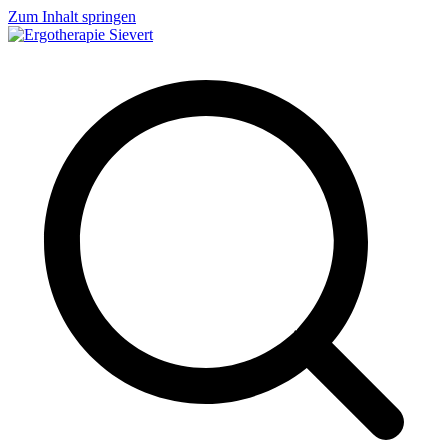
Zum Inhalt springen
Ergotherapie Sievert
Geriatrie, Neurologie, Handtherapie, Orthopädie, Pädiatrie und vieles
mehr...