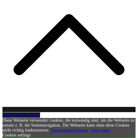
Nach oben scrollen
Diese Webseite verwendet Cookies, die notwendig sind, um die Webseite zu
nutzen z. B. die Seitennavigation. Die Webseite kann ohne diese Cookies
nicht richtig funktionieren.
Datenschutzerklärung
.
View more
Cookies settings