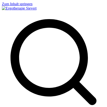
Zum Inhalt springen
Ergotherapie Sievert
Geriatrie, Neurologie, Handtherapie, Orthopädie, Pädiatrie und vieles
mehr...