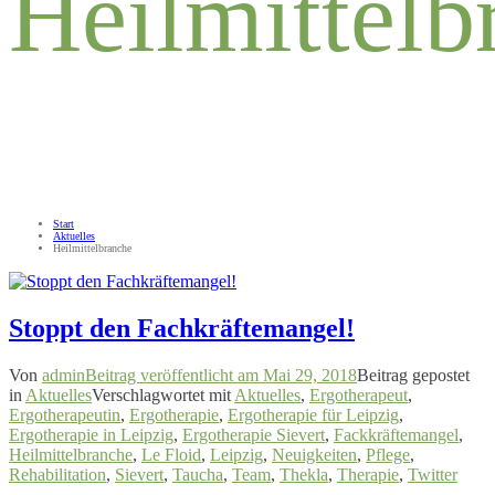
Heilmittelb
Start
Aktuelles
Heilmittelbranche
Stoppt den Fachkräftemangel!
Von
admin
Beitrag veröffentlicht am
Mai 29, 2018
Beitrag gepostet
in
Aktuelles
Verschlagwortet mit
Aktuelles
,
Ergotherapeut
,
Ergotherapeutin
,
Ergotherapie
,
Ergotherapie für Leipzig
,
Ergotherapie in Leipzig
,
Ergotherapie Sievert
,
Fackkräftemangel
,
Heilmittelbranche
,
Le Floid
,
Leipzig
,
Neuigkeiten
,
Pflege
,
Rehabilitation
,
Sievert
,
Taucha
,
Team
,
Thekla
,
Therapie
,
Twitter