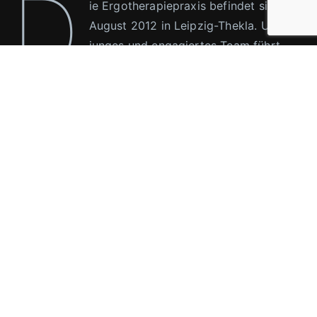
D
ie Ergotherapiepraxis befindet sich seit
August 2012 in Leipzig-Thekla. Unser
junges und engagiertes Team führt
Behandlungen aller Altersgruppen, im
motorischen bis hin zum neurologischen Bereich,
durch. Für Fragen stehen wir jederzeit für Sie zur
Verfügung.
Copyright © 2026 Ergotherapie Sievert. Technical
implementation by MDB Music & Design. Design Pro Version
4.3.0 Stand 30.07.2026 / WP Version 7.0.2 - Stand
30.07.2026