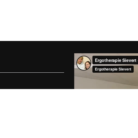
et sich seit August 2012 in
es und engagiertes Team
tersgruppen, im
urologischen Bereich,
 Sie zur Verfügung.