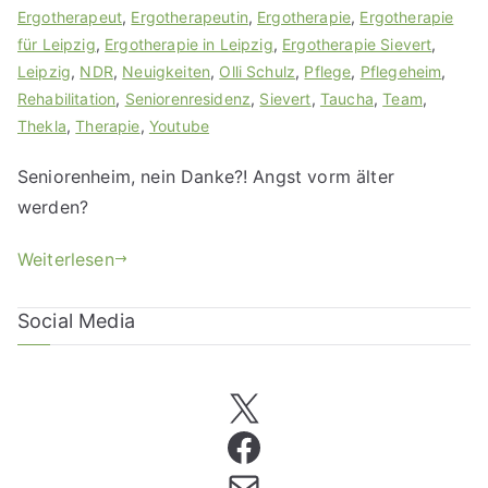
Ergotherapeut
,
Ergotherapeutin
,
Ergotherapie
,
Ergotherapie
für Leipzig
,
Ergotherapie in Leipzig
,
Ergotherapie Sievert
,
Leipzig
,
NDR
,
Neuigkeiten
,
Olli Schulz
,
Pflege
,
Pflegeheim
,
Rehabilitation
,
Seniorenresidenz
,
Sievert
,
Taucha
,
Team
,
Thekla
,
Therapie
,
Youtube
Seniorenheim, nein Danke?! Angst vorm älter
werden?
Weiterlesen
Social Media