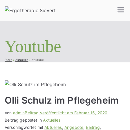
Ergother
Geriatrie, Neurologie,
Handtherapie,
apie
Orthopädie, Pädiatrie
und vieles mehr...
Youtube
Sievert
Start
Aktuelles
Youtube
Olli Schulz im Pflegeheim
Von
admin
Beitrag veröffentlicht am
Februar 15, 2020
Beitrag gepostet in
Aktuelles
Verschlagwortet mit
Aktuelles
,
Angebote
,
Beitrag
,