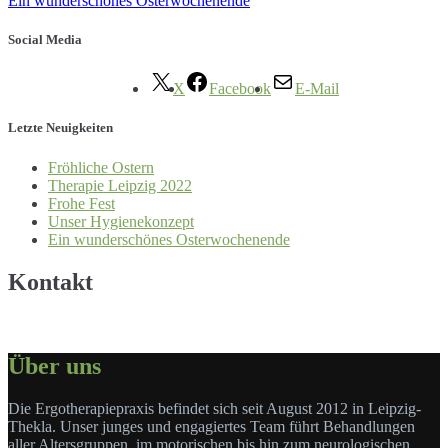
Ein wunderschönes Osterwochenende
Social Media
X
Facebook
E-Mail
Letzte Neuigkeiten
Fröhliche Ostern
Therapie Leipzig 2022
Frohe Fest
Unser Hygienekonzept
Ein wunderschönes Osterwochenende
Kontakt
Über uns
Die Ergotherapiepraxis befindet sich seit August 2012 in Leipzig-
Thekla. Unser junges und engagiertes Team führt Behandlungen
aller Altersgruppen, im motorischen bis hin zum neurologischen