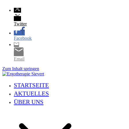
Twitter
Facebook
Email
Zum Inhalt springen
Ergotherapie Sievert
Geriatrie, Neurologie, Handtherapie, Orthopädie, Pädiatrie und vieles 
STARTSEITE
AKTUELLES
ÜBER UNS