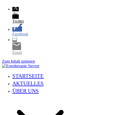
Twitter
Facebook
Email
Zum Inhalt springen
Ergotherapie Sievert
Geriatrie, Neurologie, Handtherapie, Orthopädie, Pädiatrie und vieles 
STARTSEITE
AKTUELLES
ÜBER UNS