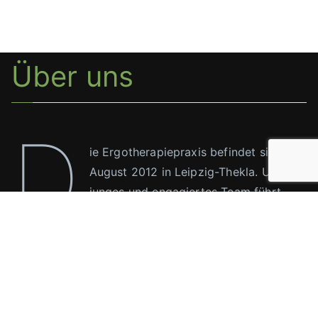
Über uns
D
ie Ergotherapiepraxis befindet sich seit
August 2012 in Leipzig-Thekla. Unser
junges und engagiertes Team führt
Behandlungen aller Altersgruppen, im
motorischen bis hin zum neurologischen Bereich,
durch. Für Fragen stehen wir jederzeit für Sie zur
Verfügung.